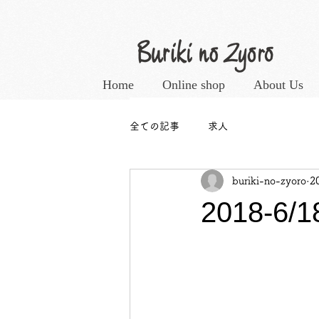
Home
Online shop
About Us
全ての記事
求人
buriki-no-zyoro
2
2018-6