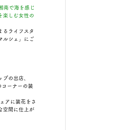
湘南で海を感じ
を楽しむ女性の
よるライフスタ
マルシェ」にご
ップの出店、
sse のコーナーの装
ェアに装花をさ
な空間に仕上が