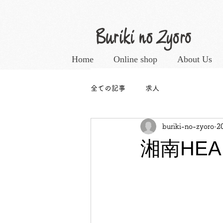
Home
Online shop
About Us
全ての記事
求人
buriki-no-zyoro
2
湘南HEALT