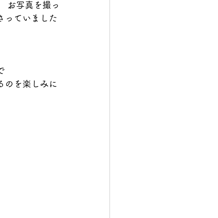
、 お写真を撮っ
さっていました
で
るのを楽しみに