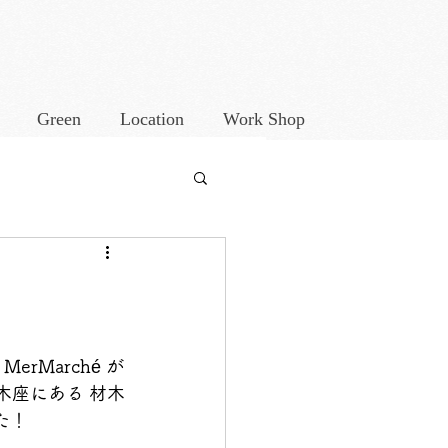
Green
Location
Work Shop
MerMarché が
材木座にある 材木
た！