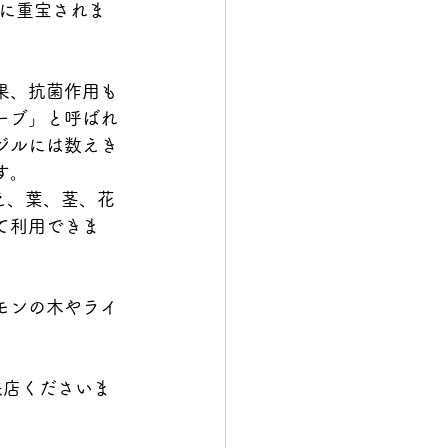
に重宝されま
果、抗菌作用も
ーブ」と呼ばれ
ジルには数えき
す。
え、葉、茎、花
て利用できま
モンの木やライ
来店くださいま