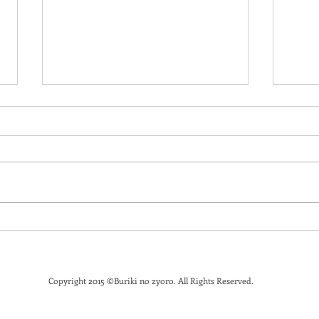
Buriki Market 開催のお知ら
2021
せ
お知
Copyright 2015
©
Buriki no zyoro. All Rights Reserved.