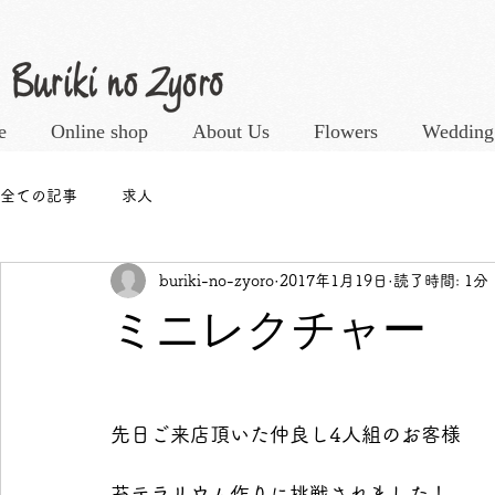
e
Online shop
About Us
Flowers
Wedding
全ての記事
求人
buriki-no-zyoro
2017年1月19日
読了時間: 1分
ミニレクチャー
先日ご来店頂いた仲良し4人組のお客様
苔テラリウム作りに挑戦されました！