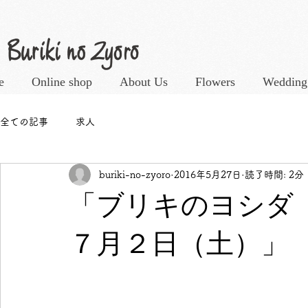
e
Online shop
About Us
Flowers
Wedding
全ての記事
求人
buriki-no-zyoro
2016年5月27日
読了時間: 2分
「ブリキのヨシダ
７月２日（土）」