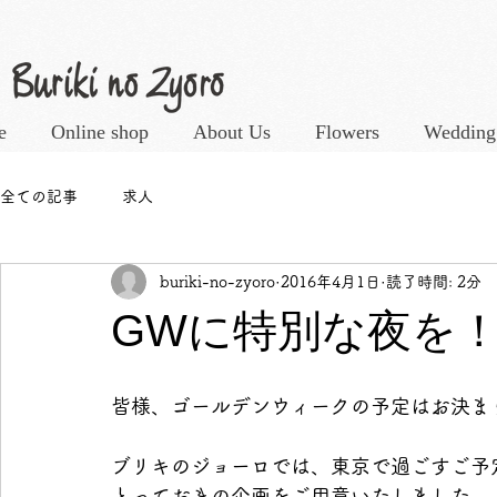
e
Online shop
About Us
Flowers
Wedding
全ての記事
求人
buriki-no-zyoro
2016年4月1日
読了時間: 2分
GWに特別な夜を
皆様、ゴールデンウィークの予定はお決ま
ブリキのジョーロでは、東京で過ごすご予
とっておきの企画をご用意いたしました。