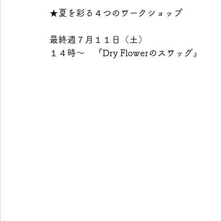
★夏を彩る４つのワークショップ 
最終週７月１１日（土）　 
１４時～　『Dry Flowerのスワッグ』 