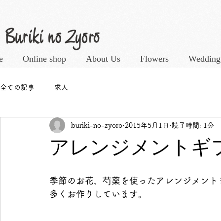
e
Online shop
About Us
Flowers
Wedding
全ての記事
求人
buriki-no-zyoro
2015年5月1日
読了時間: 1分
アレンジメントギ
季節のお花、芍薬を使ったアレンジメントを
多くお作りしています。 